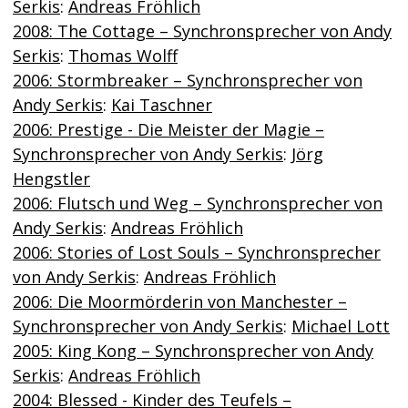
Serkis
:
Andreas Fröhlich
2008: The Cottage – Synchronsprecher von Andy
Serkis
:
Thomas Wolff
2006: Stormbreaker – Synchronsprecher von
Andy Serkis
:
Kai Taschner
2006: Prestige - Die Meister der Magie –
Synchronsprecher von Andy Serkis
:
Jörg
Hengstler
2006: Flutsch und Weg – Synchronsprecher von
Andy Serkis
:
Andreas Fröhlich
2006: Stories of Lost Souls – Synchronsprecher
von Andy Serkis
:
Andreas Fröhlich
2006: Die Moormörderin von Manchester –
Synchronsprecher von Andy Serkis
:
Michael Lott
2005: King Kong – Synchronsprecher von Andy
Serkis
:
Andreas Fröhlich
2004: Blessed - Kinder des Teufels –