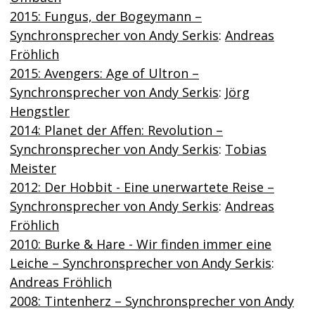
2015: Fungus, der Bogeymann –
Synchronsprecher von Andy Serkis
:
Andreas
Fröhlich
2015: Avengers: Age of Ultron –
Synchronsprecher von Andy Serkis
:
Jörg
Hengstler
2014: Planet der Affen: Revolution –
Synchronsprecher von Andy Serkis
:
Tobias
Meister
2012: Der Hobbit - Eine unerwartete Reise –
Synchronsprecher von Andy Serkis
:
Andreas
Fröhlich
2010: Burke & Hare - Wir finden immer eine
Leiche – Synchronsprecher von Andy Serkis
:
Andreas Fröhlich
2008: Tintenherz – Synchronsprecher von Andy