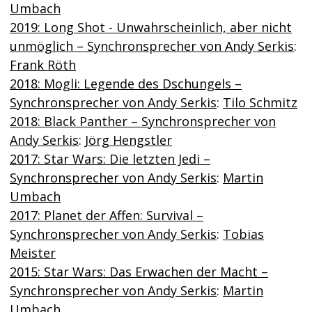
Umbach
2019: Long Shot - Unwahrscheinlich, aber nicht
unmöglich – Synchronsprecher von Andy Serkis
:
Frank Röth
2018: Mogli: Legende des Dschungels –
Synchronsprecher von Andy Serkis
:
Tilo Schmitz
2018: Black Panther – Synchronsprecher von
Andy Serkis
:
Jörg Hengstler
2017: Star Wars: Die letzten Jedi –
Synchronsprecher von Andy Serkis
:
Martin
Umbach
2017: Planet der Affen: Survival –
Synchronsprecher von Andy Serkis
:
Tobias
Meister
2015: Star Wars: Das Erwachen der Macht –
Synchronsprecher von Andy Serkis
:
Martin
Umbach