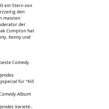
3 ein Stern von
rzzeitig den
en meisten
oderator der
aak Compton hat
ony, Kenny und
 beste Comedy
gendes
special für "Kill
e Comedy-Album
endes Varieté-,