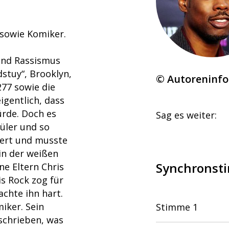
 sowie Komiker.
 und Rassismus
stuy“, Brooklyn,
© Autoreninf
277 sowie die
igentlich, dass
rde. Doch es
Sag es weiter:
üler und so
iert und musste
in der weißen
Synchronst
e Eltern Chris
is Rock zog für
achte ihn hart.
iker. Sein
Stimme 1
schrieben, was