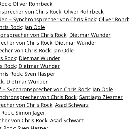
Rock
:
Oliver Rohrbeck
nsprecher von Chris Rock
:
Oliver Rohrbeck
nden – Synchronsprecher von Chris Rock
:
Oliver Rohr
hris Rock
:
Jan Odle
hronsprecher von Chris Rock
:
Dietmar Wunder
echer von Chris Rock
:
Dietmar Wunder
recher von Chris Rock
:
Jan Odle
is Rock
:
Dietmar Wunder
is Rock
:
Dietmar Wunder
hris Rock
:
Sven Hasper
ck
:
Dietmar Wunder
f – Synchronsprecher von Chris Rock
:
Jan Odle
Synchronsprecher von Chris Rock
:
Santiago Ziesmer
recher von Chris Rock
:
Asad Schwarz
 Rock
:
Simon Jäger
cher von Chris Rock
:
Asad Schwarz
s Rock
:
Sven Hasper