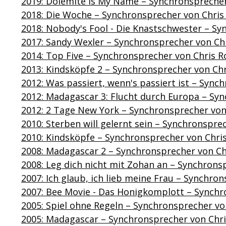
2019: Dolemite Is My Name – Synchronsprecher
2018: Die Woche – Synchronsprecher von Chris
2018: Nobody's Fool - Die Knastschwester – Sy
2017: Sandy Wexler – Synchronsprecher von Ch
2014: Top Five – Synchronsprecher von Chris R
2013: Kindsköpfe 2 – Synchronsprecher von Chr
2012: Was passiert, wenn's passiert ist – Sync
2012: Madagascar 3: Flucht durch Europa – Sy
2012: 2 Tage New York – Synchronsprecher von
2010: Sterben will gelernt sein – Synchronspre
2010: Kindsköpfe – Synchronsprecher von Chri
2008: Madagascar 2 – Synchronsprecher von Ch
2008: Leg dich nicht mit Zohan an – Synchrons
2007: Ich glaub, ich lieb meine Frau – Synchro
2007: Bee Movie - Das Honigkomplott – Synchr
2005: Spiel ohne Regeln – Synchronsprecher vo
2005: Madagascar – Synchronsprecher von Chri