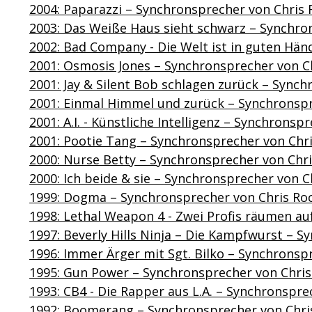
2004: Paparazzi – Synchronsprecher von Chris 
2003: Das Weiße Haus sieht schwarz – Synchro
2002: Bad Company - Die Welt ist in guten Hä
2001: Osmosis Jones – Synchronsprecher von C
2001: Jay & Silent Bob schlagen zurück – Sync
2001: Einmal Himmel und zurück – Synchronspr
2001: A.I. - Künstliche Intelligenz – Synchronsp
2001: Pootie Tang – Synchronsprecher von Chr
2000: Nurse Betty – Synchronsprecher von Chr
2000: Ich beide & sie – Synchronsprecher von C
1999: Dogma – Synchronsprecher von Chris Ro
1998: Lethal Weapon 4 - Zwei Profis räumen au
1997: Beverly Hills Ninja – Die Kampfwurst – 
1996: Immer Ärger mit Sgt. Bilko – Synchronsp
1995: Gun Power – Synchronsprecher von Chris
1993: CB4 - Die Rapper aus L.A. – Synchronspre
1992: Boomerang – Synchronsprecher von Chri