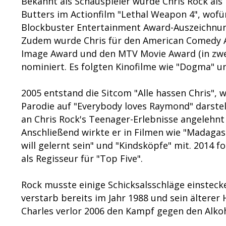
Bekannt als Schauspieler wurde Chris Rock als
Butters im Actionfilm "Lethal Weapon 4", wofür
Blockbuster Entertainment Award-Auszeichnu
Zudem wurde Chris für den American Comedy 
Image Award und den MTV Movie Award (in zwe
nominiert. Es folgten Kinofilme wie "Dogma" u
2005 entstand die Sitcom "Alle hassen Chris", 
Parodie auf "Everybody loves Raymond" darstel
an Chris Rock's Teenager-Erlebnisse angelehnt
Anschließend wirkte er in Filmen wie "Madagas
will gelernt sein" und "Kindsköpfe" mit. 2014 f
als Regisseur für "Top Five".
Rock musste einige Schicksalsschläge einstecke
verstarb bereits im Jahr 1988 und sein älterer
Charles verlor 2006 den Kampf gegen den Alko