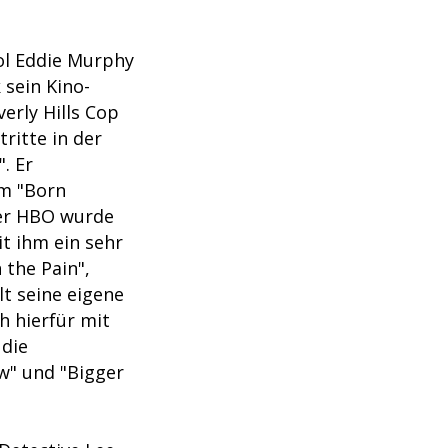
ol Eddie Murphy
 sein Kino-
erly Hills Cop
tritte in der
. Er
um "Born
der HBO wurde
t ihm ein sehr
 the Pain",
lt seine eigene
 hierfür mit
 die
w" und "Bigger