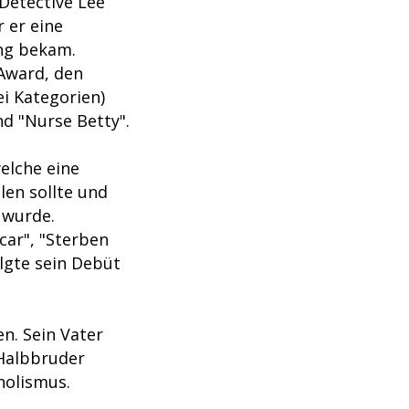
 Detective Lee
 er eine
ng bekam.
Award, den
i Kategorien)
nd "Nurse Betty".
welche eine
len sollte und
 wurde.
car", "Sterben
olgte sein Debüt
n. Sein Vater
 Halbbruder
holismus.