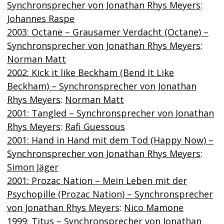
Synchronsprecher von Jonathan Rhys Meyers
:
Johannes Raspe
2003: Octane – Grausamer Verdacht (Octane) –
Synchronsprecher von Jonathan Rhys Meyers
:
Norman Matt
2002: Kick it like Beckham (Bend It Like
Beckham) – Synchronsprecher von Jonathan
Rhys Meyers
:
Norman Matt
2001: Tangled – Synchronsprecher von Jonathan
Rhys Meyers
:
Rafi Guessous
2001: Hand in Hand mit dem Tod (Happy Now) –
Synchronsprecher von Jonathan Rhys Meyers
:
Simon Jäger
2001: Prozac Nation – Mein Leben mit der
Psychopille (Prozac Nation) – Synchronsprecher
von Jonathan Rhys Meyers
:
Nico Mamone
1999: Titus – Synchronsprecher von Jonathan