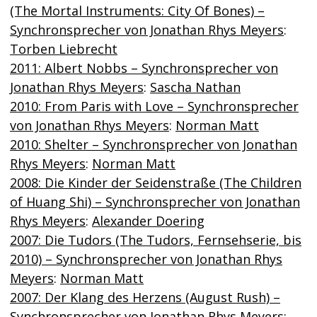
(The Mortal Instruments: City Of Bones) –
Synchronsprecher von Jonathan Rhys Meyers
:
Torben Liebrecht
2011: Albert Nobbs – Synchronsprecher von
Jonathan Rhys Meyers
:
Sascha Nathan
2010: From Paris with Love – Synchronsprecher
von Jonathan Rhys Meyers
:
Norman Matt
2010: Shelter – Synchronsprecher von Jonathan
Rhys Meyers
:
Norman Matt
2008: Die Kinder der Seidenstraße (The Children
of Huang Shi) – Synchronsprecher von Jonathan
Rhys Meyers
:
Alexander Doering
2007: Die Tudors (The Tudors, Fernsehserie, bis
2010) – Synchronsprecher von Jonathan Rhys
Meyers
:
Norman Matt
2007: Der Klang des Herzens (August Rush) –
Synchronsprecher von Jonathan Rhys Meyers
: