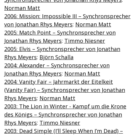
Norman Matt
2006: Mission: Impossible III – Synchronsprecher
von Jonathan Rhys Meyers
:
Norman Matt
2005: Match Point – Synchronsprecher von
Jonathan Rhys Meyers
:
Timmo Niesner
2005: Elvis – Synchronsprecher von Jonathan
Rhys Meyers
:
Björn Schalla
2004: Alexander – Synchronsprecher von
Jonathan Rhys Meyers
:
Norman Matt
2004: Vanity Fair – Jahrmarkt der Eitelkeit
(Vanity Fair) – Synchronsprecher von Jonathan
Rhys Meyers
:
Norman Matt
2003: The Lion in Winter - Kampf um die Krone
des Königs – Synchronsprecher von Jonathan
Rhys Meyers
:
Timmo Niesner
2003: Dead Simple (I’ll Sleep When I’m Dead) –