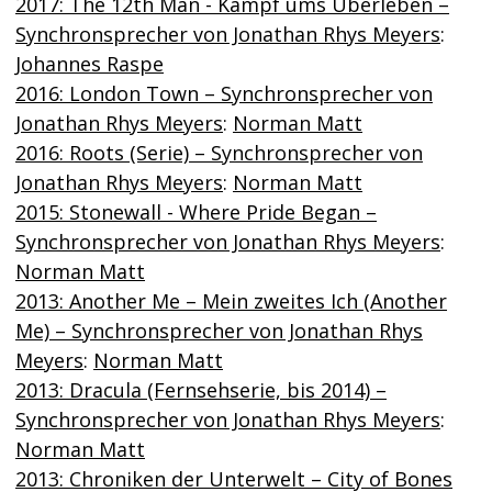
2017: The 12th Man - Kampf ums Überleben –
Synchronsprecher von Jonathan Rhys Meyers
:
Johannes Raspe
2016: London Town – Synchronsprecher von
Jonathan Rhys Meyers
:
Norman Matt
2016: Roots (Serie) – Synchronsprecher von
Jonathan Rhys Meyers
:
Norman Matt
2015: Stonewall - Where Pride Began –
Synchronsprecher von Jonathan Rhys Meyers
:
Norman Matt
2013: Another Me – Mein zweites Ich (Another
Me) – Synchronsprecher von Jonathan Rhys
Meyers
:
Norman Matt
2013: Dracula (Fernsehserie, bis 2014) –
Synchronsprecher von Jonathan Rhys Meyers
:
Norman Matt
2013: Chroniken der Unterwelt – City of Bones