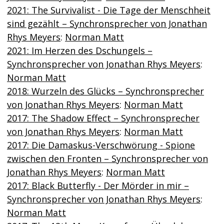
2021: The Survivalist - Die Tage der Menschheit
sind gezählt – Synchronsprecher von Jonathan
Rhys Meyers
:
Norman Matt
2021: Im Herzen des Dschungels –
Synchronsprecher von Jonathan Rhys Meyers
:
Norman Matt
2018: Wurzeln des Glücks – Synchronsprecher
von Jonathan Rhys Meyers
:
Norman Matt
2017: The Shadow Effect – Synchronsprecher
von Jonathan Rhys Meyers
:
Norman Matt
2017: Die Damaskus-Verschwörung - Spione
zwischen den Fronten – Synchronsprecher von
Jonathan Rhys Meyers
:
Norman Matt
2017: Black Butterfly - Der Mörder in mir –
Synchronsprecher von Jonathan Rhys Meyers
:
Norman Matt