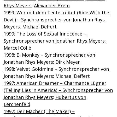
Rhys Meyers
:
Alexander Brem
1999: Wer mit dem Teufel reitet (Ride With the
Devil) – Synchronsprecher von Jonathan Rhys
Meyers
:
Michael Deffert
1999: The Loss of Sexual Innocence –
Synchronsprecher von Jonathan Rhys Meyers
:
Marcel Collé
1998: B. Monkey – Synchronsprecher von
Jonathan Rhys Meyers
:
Dirk Meyer
1998: Velvet Goldmine – Synchronsprecher von
Jonathan Rhys Meyers
:
Michael Deffert
1997: American Dreamer – Charmante Lügner
(Telling Lies in America) – Synchronsprecher von
Jonathan Rhys Meyers
:
Hubertus von
Lerchenfeld
1997: Der Macher (The Maker) –