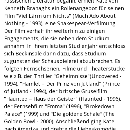
russischen Literatur begann, erhielt Kate von
Kenneth Branaghs ein Rollenangebot für seinen
Film "Viel Lärm um Nichts" (Much Ado About
Nothing - 1993), eine Shakespear-Verfilmung.
Der Film verhalf ihr weiterhin zu einigen
Engagements, die sie neben dem Studium
annahm. In ihrem letzten Studienjahr entschloss
sich Beckinsale dann dazu, dass Studium
zugunsten der Schauspielerei abzubrechen. Es
folgten Fernsehserien, Filme und Theaterstücke
wie z.B. der Thriller "Geheimnisse"(Uncovered -
1994), "Hamlet – Der Prinz von Jütland" (Prince
of Jutland - 1994), der britsche Gruselfilm
"Haunted – Haus der Geister" (Haunted - 1996),
der Fernsehfilm "Emma" (1996), "Brokedown
Palace" (1999) und "Die goldene Schale" (The
Golden Bowl - 2000). Anschließend ging Kate
nach Amerika und drehte die Liebeskomödie