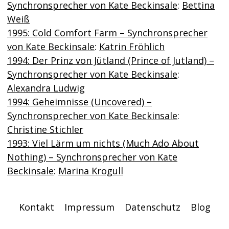
Synchronsprecher von Kate Beckinsale
:
Bettina
Weiß
1995: Cold Comfort Farm – Synchronsprecher
von Kate Beckinsale
:
Katrin Fröhlich
1994: Der Prinz von Jütland (Prince of Jutland) –
Synchronsprecher von Kate Beckinsale
:
Alexandra Ludwig
1994: Geheimnisse (Uncovered) –
Synchronsprecher von Kate Beckinsale
:
Christine Stichler
1993: Viel Lärm um nichts (Much Ado About
Nothing) – Synchronsprecher von Kate
Beckinsale
:
Marina Krogull
Kontakt
Impressum
Datenschutz
Blog