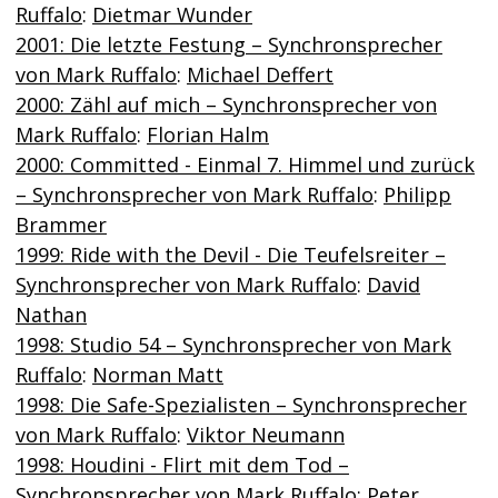
Ruffalo
:
Dietmar Wunder
2001: Die letzte Festung – Synchronsprecher
von Mark Ruffalo
:
Michael Deffert
2000: Zähl auf mich – Synchronsprecher von
Mark Ruffalo
:
Florian Halm
2000: Committed - Einmal 7. Himmel und zurück
– Synchronsprecher von Mark Ruffalo
:
Philipp
Brammer
1999: Ride with the Devil - Die Teufelsreiter –
Synchronsprecher von Mark Ruffalo
:
David
Nathan
1998: Studio 54 – Synchronsprecher von Mark
Ruffalo
:
Norman Matt
1998: Die Safe-Spezialisten – Synchronsprecher
von Mark Ruffalo
:
Viktor Neumann
1998: Houdini - Flirt mit dem Tod –
Synchronsprecher von Mark Ruffalo
:
Peter