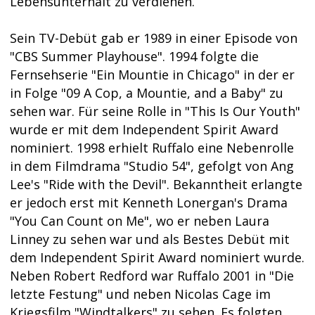
Lebensunterhalt zu verdienen.
Sein TV-Debüt gab er 1989 in einer Episode von
"CBS Summer Playhouse". 1994 folgte die
Fernsehserie "Ein Mountie in Chicago" in der er
in Folge "09 A Cop, a Mountie, and a Baby" zu
sehen war. Für seine Rolle in "This Is Our Youth"
wurde er mit dem Independent Spirit Award
nominiert. 1998 erhielt Ruffalo eine Nebenrolle
in dem Filmdrama "Studio 54", gefolgt von Ang
Lee's "Ride with the Devil". Bekanntheit erlangte
er jedoch erst mit Kenneth Lonergan's Drama
"You Can Count on Me", wo er neben Laura
Linney zu sehen war und als Bestes Debüt mit
dem Independent Spirit Award nominiert wurde.
Neben Robert Redford war Ruffalo 2001 in "Die
letzte Festung" und neben Nicolas Cage im
Kriegsfilm "Windtalkers" zu sehen. Es folgten