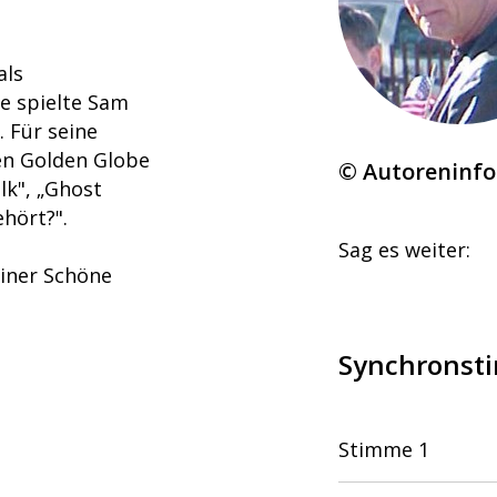
als
re spielte Sam
. Für seine
en Golden Globe
© Autoreninf
lk", „Ghost
hört?".
Sag es weiter:
einer Schöne
Synchronsti
Stimme 1