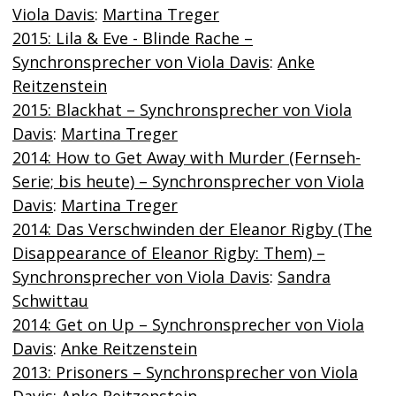
Viola Davis
:
Martina Treger
2015: Lila & Eve - Blinde Rache –
Synchronsprecher von Viola Davis
:
Anke
Reitzenstein
2015: Blackhat – Synchronsprecher von Viola
Davis
:
Martina Treger
2014: How to Get Away with Murder (Fernseh-
Serie; bis heute) – Synchronsprecher von Viola
Davis
:
Martina Treger
2014: Das Verschwinden der Eleanor Rigby (The
Disappearance of Eleanor Rigby: Them) –
Synchronsprecher von Viola Davis
:
Sandra
Schwittau
2014: Get on Up – Synchronsprecher von Viola
Davis
:
Anke Reitzenstein
2013: Prisoners – Synchronsprecher von Viola
Davis
:
Anke Reitzenstein