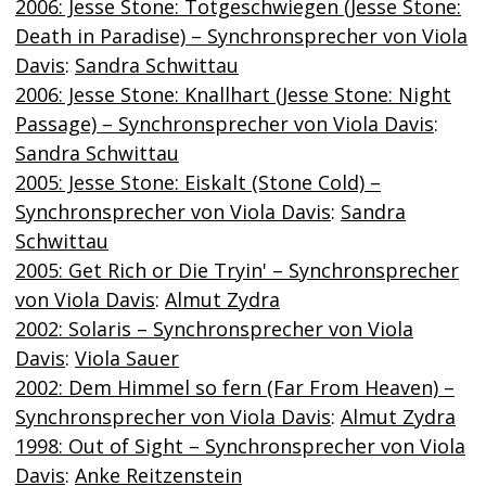
2006: Jesse Stone: Totgeschwiegen (Jesse Stone:
Death in Paradise) – Synchronsprecher von Viola
Davis
:
Sandra Schwittau
2006: Jesse Stone: Knallhart (Jesse Stone: Night
Passage) – Synchronsprecher von Viola Davis
:
Sandra Schwittau
2005: Jesse Stone: Eiskalt (Stone Cold) –
Synchronsprecher von Viola Davis
:
Sandra
Schwittau
2005: Get Rich or Die Tryin' – Synchronsprecher
von Viola Davis
:
Almut Zydra
2002: Solaris – Synchronsprecher von Viola
Davis
:
Viola Sauer
2002: Dem Himmel so fern (Far From Heaven) –
Synchronsprecher von Viola Davis
:
Almut Zydra
1998: Out of Sight – Synchronsprecher von Viola
Davis
:
Anke Reitzenstein