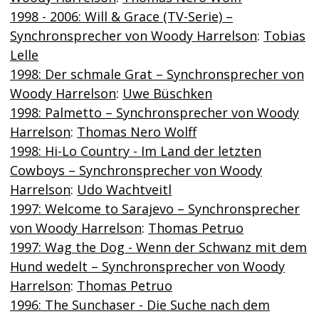
1998 - 2006: Will & Grace (TV-Serie) –
Synchronsprecher von Woody Harrelson
:
Tobias
Lelle
1998: Der schmale Grat – Synchronsprecher von
Woody Harrelson
:
Uwe Büschken
1998: Palmetto – Synchronsprecher von Woody
Harrelson
:
Thomas Nero Wolff
1998: Hi-Lo Country - Im Land der letzten
Cowboys – Synchronsprecher von Woody
Harrelson
:
Udo Wachtveitl
1997: Welcome to Sarajevo – Synchronsprecher
von Woody Harrelson
:
Thomas Petruo
1997: Wag the Dog - Wenn der Schwanz mit dem
Hund wedelt – Synchronsprecher von Woody
Harrelson
:
Thomas Petruo
1996: The Sunchaser - Die Suche nach dem