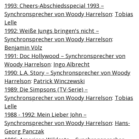
1993: Cheers-Abschiedsspecial 1993 –
Synchronsprecher von Woody Harrelson
:
Tobias
Lelle
1992: Weiße Jungs bringen's nicht –
Synchronsprecher von Woody Harrelson
:
Benjamin Völz
1991: Doc Hollywood – Synchronsprecher von
Woody Harrelson
:
Ingo Albrecht
1990: L.A. Story – Synchronsprecher von Woody
Harrelson
:
Patrick Winczewski
1989: Die Simpsons (TV-Serie) –
Synchronsprecher von Woody Harrelson
:
Tobias
Lelle
1988 - 1992: Mein Lieber John –
Synchronsprecher von Woody Harrelson
:
Hans-
Georg Panczak